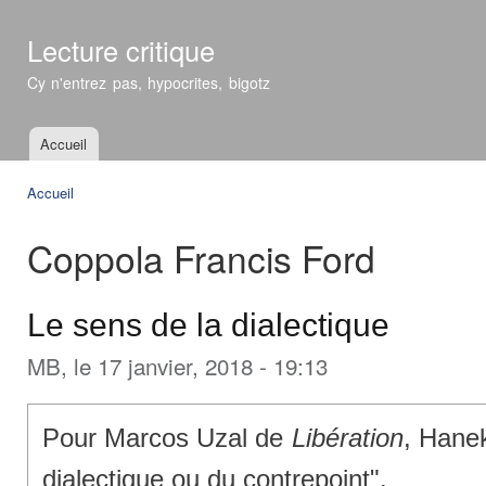
All
con
Lecture critique
prin
Cy n'entrez pas, hypocrites, bigotz
Accueil
Menu principal
Accueil
Vous êtes ici
Coppola Francis Ford
Le sens de la dialectique
MB
, le 17 janvier, 2018 - 19:13
Pour Marcos Uzal de
Libération
, Hane
dialectique ou du contrepoint".