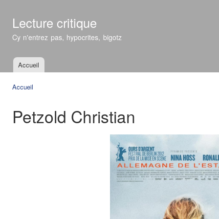
All
con
Lecture critique
prin
Cy n'entrez pas, hypocrites, bigotz
Accueil
Menu principal
Accueil
Vous êtes ici
Petzold Christian