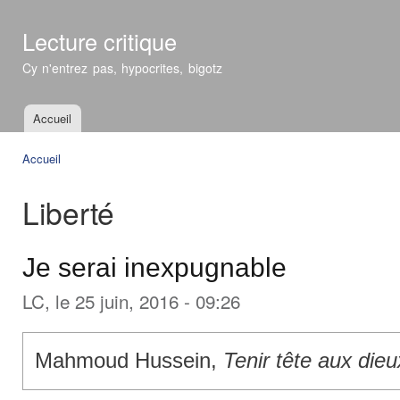
All
con
Lecture critique
prin
Cy n'entrez pas, hypocrites, bigotz
Accueil
Menu principal
Accueil
Vous êtes ici
Liberté
Je serai inexpugnable
LC
, le 25 juin, 2016 - 09:26
Mahmoud Hussein,
Tenir tête aux dieu