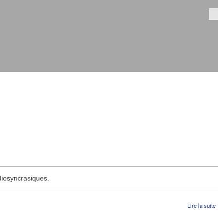
Aller au
contenu
Fo
principal
diosyncrasiques.
Lire la suite