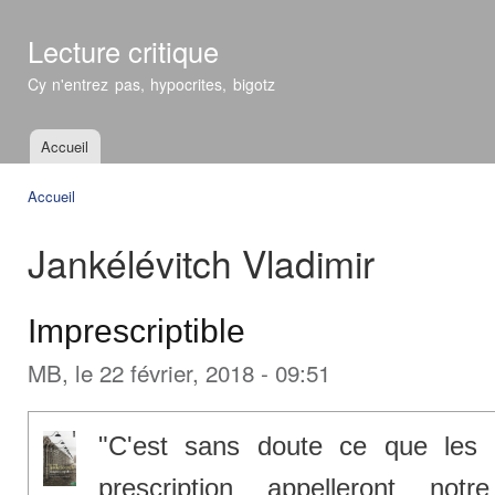
All
con
Lecture critique
prin
Cy n'entrez pas, hypocrites, bigotz
Accueil
Menu principal
Accueil
Vous êtes ici
Jankélévitch Vladimir
Imprescriptible
MB
, le 22 février, 2018 - 09:51
"C'est sans doute ce que les b
prescription appelleront notr