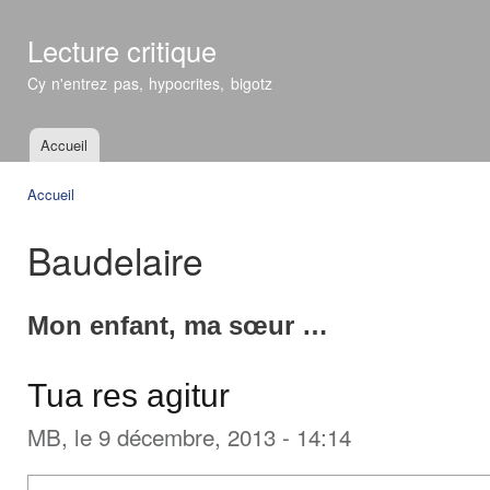
All
con
Lecture critique
prin
Cy n'entrez pas, hypocrites, bigotz
Accueil
Menu principal
Accueil
Vous êtes ici
Baudelaire
Mon enfant, ma sœur …
Tua res agitur
MB
, le 9 décembre, 2013 - 14:14