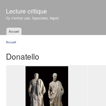
All
con
Lecture critique
prin
Cy n'entrez pas, hypocrites, bigotz
Accueil
Menu principal
Accueil
Vous êtes ici
Donatello