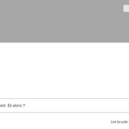
Aller au
contenu
Fo
principal
nt. Et alors ?
Lire la suite