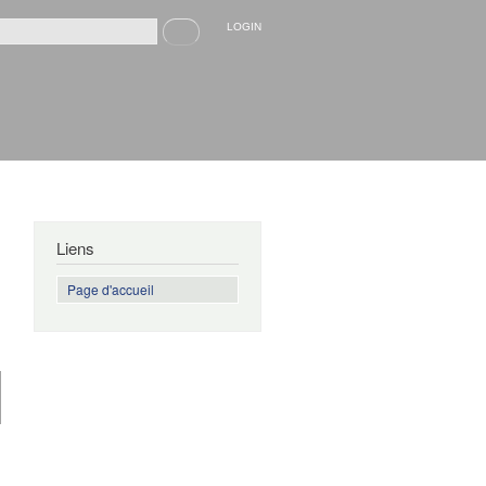
Recherche
LOGIN
rmulaire de recherche
Liens
Page d'accueil
de
Références