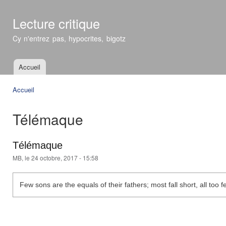
All
con
Lecture critique
prin
Cy n'entrez pas, hypocrites, bigotz
Accueil
Menu principal
Accueil
Vous êtes ici
Télémaque
Télémaque
MB
, le 24 octobre, 2017 - 15:58
Few sons are the equals of their fathers; most fall short, all too