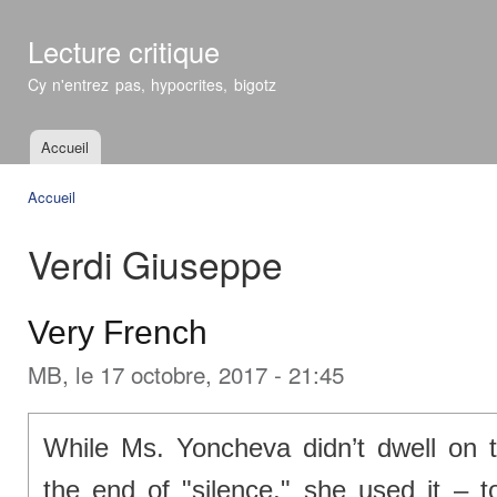
All
con
Lecture critique
prin
Cy n'entrez pas, hypocrites, bigotz
Accueil
Menu principal
Accueil
Vous êtes ici
Verdi Giuseppe
Very French
MB
, le 17 octobre, 2017 - 21:45
While Ms. Yoncheva didn’t dwell on th
the end of "silence," she used it – t