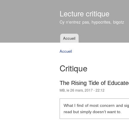
Lecture critique
Cy n'entrez pas, hypocrites, bigotz
Accueil
Menu principal
Accueil
Vous êtes ici
Critique
The Rising Tide of Educate
MB
, le 26 mars, 2017 - 22:12
What I find of most concern and sign
read but simply doesn’t want to.