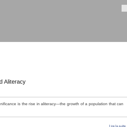
Aller au
contenu
Fo
principal
d Aliteracy
ificance is the rise in aliteracy—the growth of a population that can
Lire la suite