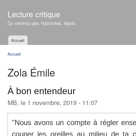
All
con
Lecture critique
prin
Cy n'entrez pas, hypocrites, bigotz
Accueil
Menu principal
Accueil
Vous êtes ici
Zola Émile
À bon entendeur
MB
, le 1 novembre, 2019 - 11:07
"Nous avons un compte à régler ensemb
couper les oreilles au milieu de ta