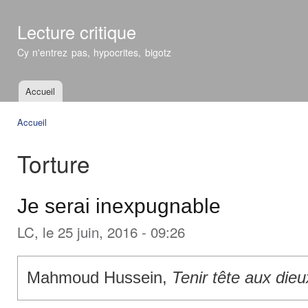
All
con
Lecture critique
prin
Cy n'entrez pas, hypocrites, bigotz
Accueil
Menu principal
Accueil
Vous êtes ici
Torture
Je serai inexpugnable
LC
, le 25 juin, 2016 - 09:26
Mahmoud Hussein,
Tenir tête aux dieu