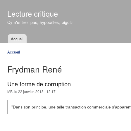
All
con
Lecture critique
prin
Cy n'entrez pas, hypocrites, bigotz
Accueil
Menu principal
Accueil
Vous êtes ici
Frydman René
Une forme de corruption
MB
, le 22 janvier, 2018 - 12:17
"Dans son principe, une telle transaction commerciale s’apparen