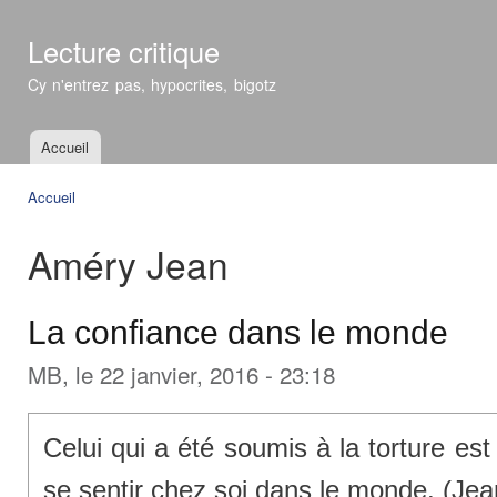
All
con
Lecture critique
prin
Cy n'entrez pas, hypocrites, bigotz
Accueil
Menu principal
Accueil
Vous êtes ici
Améry Jean
La confiance dans le monde
MB
, le 22 janvier, 2016 - 23:18
Celui qui a été soumis à la torture es
se sentir chez soi dans le monde. (Je