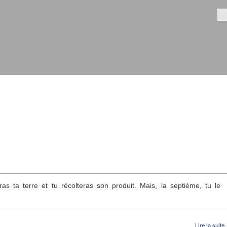
Aller au
contenu
Fo
principal
s ta terre et tu récolteras son produit. Mais, la septième, tu le
Lire la suite