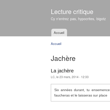
Lecture critique
Cy n'entrez pas, hypocrites, bigotz
Accueil
Menu principal
Accueil
Vous êtes ici
Jachère
La jachère
LC
, le 23 mars, 2014 - 12:33
Six années durant, tu ensemencera
faucheras et le laisseras sur place