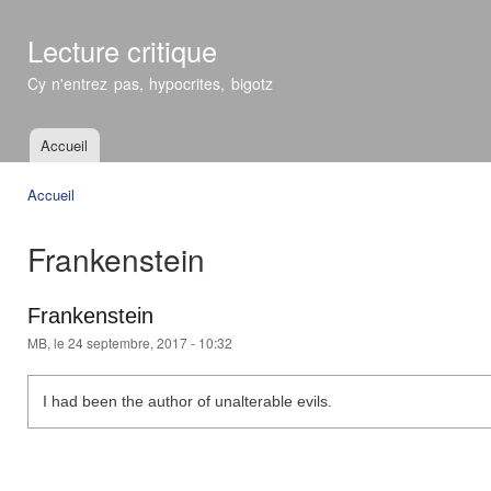
All
con
Lecture critique
prin
Cy n'entrez pas, hypocrites, bigotz
Accueil
Menu principal
Accueil
Vous êtes ici
Frankenstein
Frankenstein
MB
, le 24 septembre, 2017 - 10:32
I had been the author of unalterable evils.