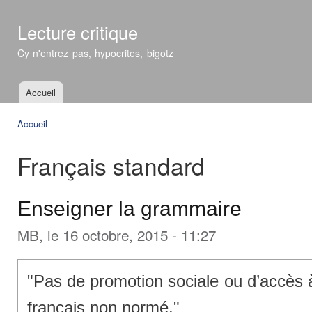
All
con
Lecture critique
prin
Cy n'entrez pas, hypocrites, bigotz
Accueil
Menu principal
Accueil
Vous êtes ici
Français standard
Enseigner la grammaire
MB
, le 16 octobre, 2015 - 11:27
"Pas de promotion sociale ou d’accès à 
français non normé."