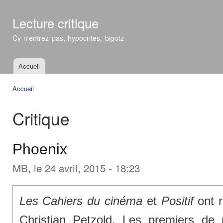
All
con
Lecture critique
prin
Cy n'entrez pas, hypocrites, bigotz
Accueil
Menu principal
Accueil
Vous êtes ici
Critique
Phoenix
MB
, le 24 avril, 2015 - 18:23
Les Cahiers du cinéma
et
Positif
ont r
Christian Petzold. Les premiers de 