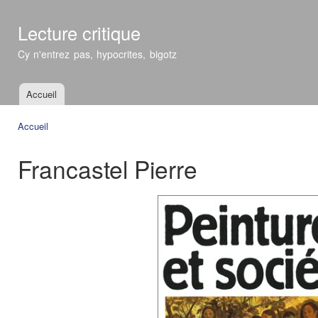
All
con
Lecture critique
prin
Cy n'entrez pas, hypocrites, bigotz
Accueil
Menu principal
Accueil
Vous êtes ici
Francastel Pierre