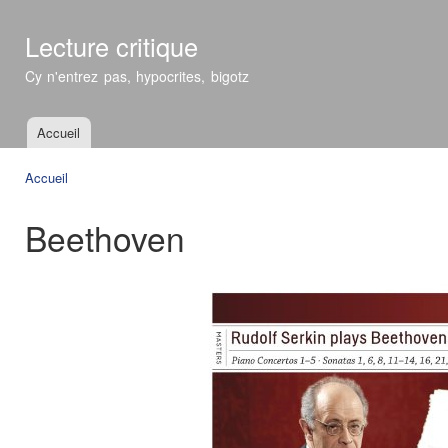
All
con
Lecture critique
prin
Cy n'entrez pas, hypocrites, bigotz
Accueil
Menu principal
Accueil
Vous êtes ici
Beethoven