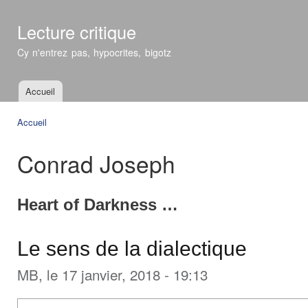
All
con
Lecture critique
prin
Cy n'entrez pas, hypocrites, bigotz
Accueil
Menu principal
Accueil
Vous êtes ici
Conrad Joseph
Heart of Darkness …
Le sens de la dialectique
MB
, le 17 janvier, 2018 - 19:13