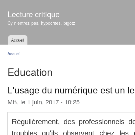
All
con
Lecture critique
prin
Cy n'entrez pas, hypocrites, bigotz
Accueil
Menu principal
Accueil
Vous êtes ici
Education
L'usage du numérique est un le
MB
, le 1 juin, 2017 - 10:25
Régulièrement, des professionnels de
troubles qu'ils observent chez les 