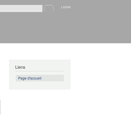
Recherche
LOGIN
rmulaire de recherche
Liens
Page d'accueil
de L'image
manquante