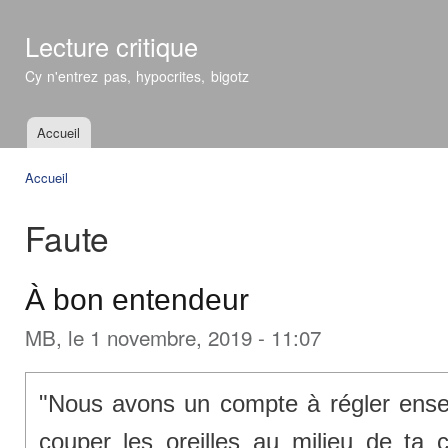
All
con
Lecture critique
prin
Cy n'entrez pas, hypocrites, bigotz
Accueil
Menu principal
Accueil
Vous êtes ici
Faute
À bon entendeur
MB
, le 1 novembre, 2019 - 11:07
"Nous avons un compte à régler ensemb
couper les oreilles au milieu de ta