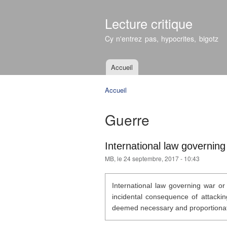
Lecture critique
Cy n'entrez pas, hypocrites, bigotz
Accueil
Menu principal
Accueil
Vous êtes ici
Guerre
International law governing
MB
, le 24 septembre, 2017 - 10:43
International law governing war or 
incidental consequence of attackin
deemed necessary and proportiona