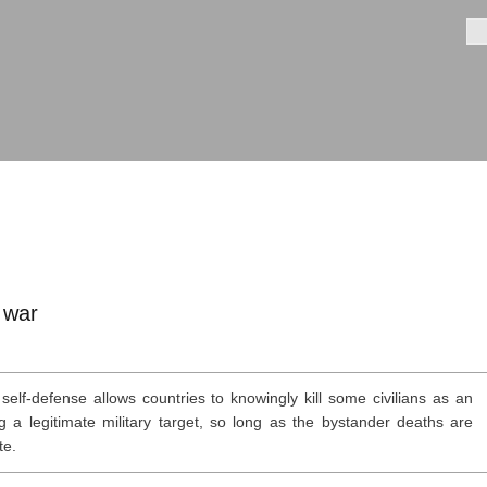
Aller au
contenu
Fo
principal
 war
self-defense allows countries to knowingly kill some civilians as an
g a legitimate military target, so long as the bystander deaths are
te.