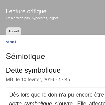
All
con
Lecture critique
prin
Cy n'entrez pas, hypocrites, bigotz
Accueil
Menu principal
Accueil
Vous êtes ici
Sémiotique
Dette symbolique
MB
, le 10 février, 2016 - 17:45
Dès lors que le don n'a pu encore être 
dette symbolique
s'ouvre. Elle affect