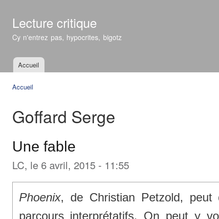
All
con
Lecture critique
prin
Cy n'entrez pas, hypocrites, bigotz
Accueil
Menu principal
Accueil
Vous êtes ici
Goffard Serge
Une fable
LC
, le 6 avril, 2015 - 11:55
Phoenix
, de Christian Petzold, peut 
parcours interprétatifs. On peut y vo