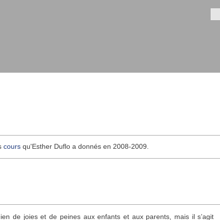
Aller au
contenu
Fo
principal
es
cours
qu'Esther Duflo a donnés en 2008-2009.
dien de joies et de peines aux enfants et aux parents, mais il s’agit