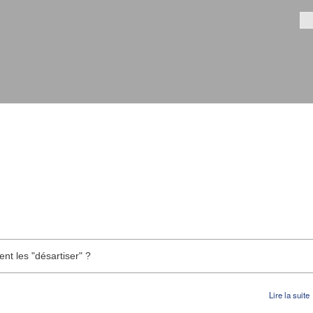
Aller au
contenu
Fo
principal
t les "désartiser" ?
Lire la suite