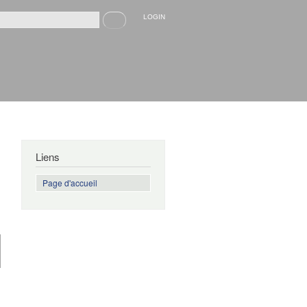
Recherche
LOGIN
rmulaire de recherche
Liens
Page d'accueil
de
Blague