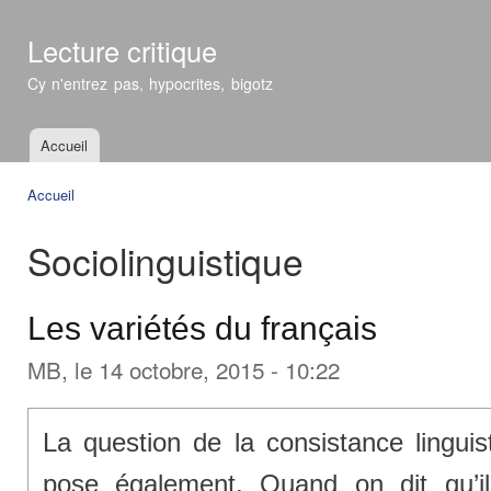
All
con
Lecture critique
prin
Cy n'entrez pas, hypocrites, bigotz
Accueil
Menu principal
Accueil
Vous êtes ici
Sociolinguistique
Les variétés du français
MB
, le 14 octobre, 2015 - 10:22
La question de la consistance linguis
pose également. Quand on dit qu’i