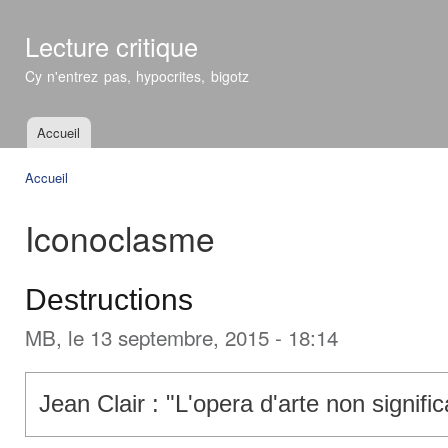
All
con
Lecture critique
prin
Cy n'entrez pas, hypocrites, bigotz
Accueil
Menu principal
Accueil
Vous êtes ici
Iconoclasme
Destructions
MB
, le 13 septembre, 2015 - 18:14
Jean Clair : "
L'opera d'arte non signific