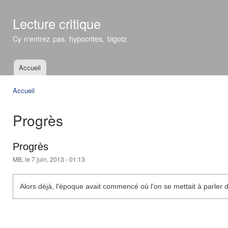
All
con
Lecture critique
prin
Cy n'entrez pas, hypocrites, bigotz
Accueil
Menu principal
Accueil
Vous êtes ici
Progrès
Progrès
MB
, le 7 juin, 2013 - 01:13
Alors déjà, l'époque avait commencé où l'on se mettait à parler 