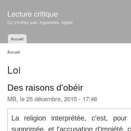
All
con
Lecture critique
prin
Cy n'entrez pas, hypocrites, bigotz
Accueil
Menu principal
Accueil
Vous êtes ici
Loi
Des raisons d'obéir
MB
, le 25 décembre, 2015 - 17:46
La religion interprétée, c’est, pour 
supprimée, et l’accusation d’impiété, 