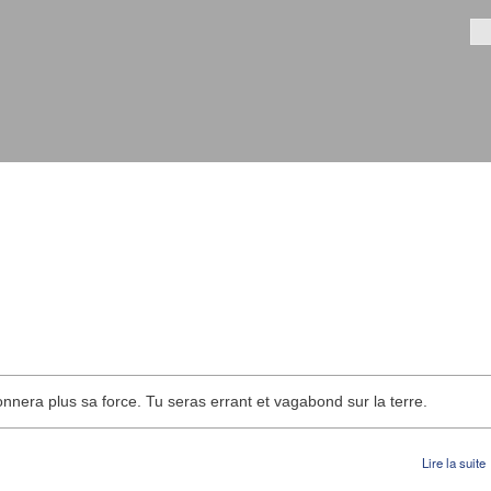
Aller au
contenu
Fo
principal
donnera plus sa force. Tu seras errant et vagabond sur la terre.
Lire la suite