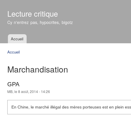
All
con
Lecture critique
prin
Cy n'entrez pas, hypocrites, bigotz
Accueil
Menu principal
Accueil
Vous êtes ici
Marchandisation
GPA
MB
, le 8 août, 2014 - 14:26
En Chine, le marché illégal des mères porteuses est en plein ess