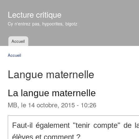
All
con
Lecture critique
prin
Cy n'entrez pas, hypocrites, bigotz
Accueil
Menu principal
Accueil
Vous êtes ici
Langue maternelle
La langue maternelle
MB
, le 14 octobre, 2015 - 10:26
Faut-il également "tenir compte" de l
élèves et comment ?