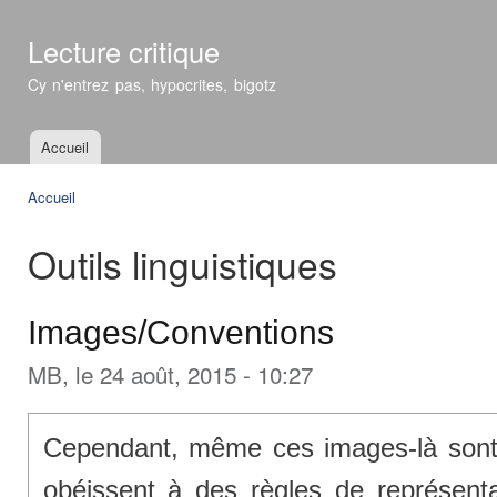
All
con
Lecture critique
prin
Cy n'entrez pas, hypocrites, bigotz
Accueil
Menu principal
Accueil
Vous êtes ici
Outils linguistiques
Images/Conventions
MB
, le 24 août, 2015 - 10:27
Cependant, même ces images-là son
obéissent à des règles de représenta