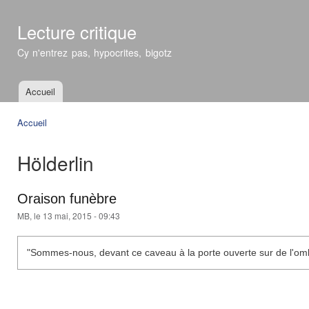
All
con
Lecture critique
prin
Cy n'entrez pas, hypocrites, bigotz
Accueil
Menu principal
Accueil
Vous êtes ici
Hölderlin
Oraison funèbre
MB
, le 13 mai, 2015 - 09:43
"Sommes-nous, devant ce caveau à la porte ouverte sur de l'ombre