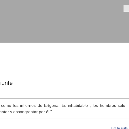
Aller au
contenu
Fo
principal
iunfe
, como los infiernos de Erígena. Es inhabitable ; los hombres sólo
matar y ensangrentar por él."
Lire la suite