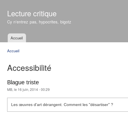
All
con
Lecture critique
prin
Cy n'entrez pas, hypocrites, bigotz
Accueil
Menu principal
Accueil
Vous êtes ici
Accessibilité
Blague triste
MB
, le 16 juin, 2014 - 00:29
Les œuvres d'art dérangent. Comment les "désartiser" ?