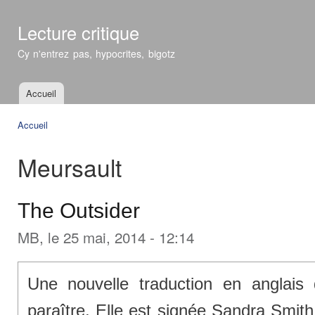
All
con
Lecture critique
prin
Cy n'entrez pas, hypocrites, bigotz
Accueil
Menu principal
Accueil
Vous êtes ici
Meursault
The Outsider
MB
, le 25 mai, 2014 - 12:14
Une nouvelle traduction en anglai
paraître. Elle est signée Sandra Smit