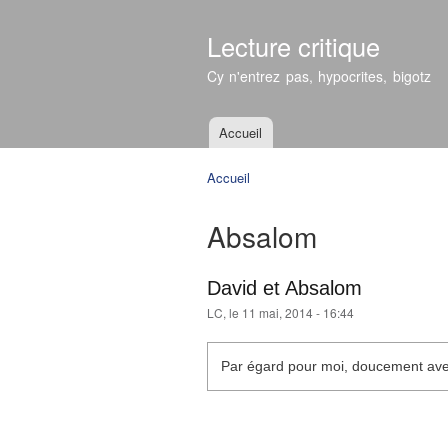
Lecture critique
Cy n'entrez pas, hypocrites, bigotz
Accueil
Menu principal
Accueil
Vous êtes ici
Absalom
David et Absalom
LC
, le 11 mai, 2014 - 16:44
Par égard pour moi, doucement ave