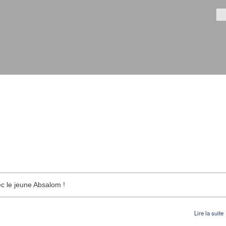
Aller au
contenu
Fo
principal
c le jeune Absalom !
Lire la suite