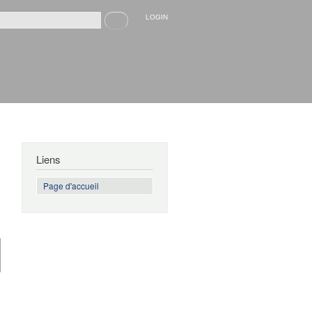
Recherche
LOGIN
rmulaire de recherche
Liens
Page d'accueil
de David
et