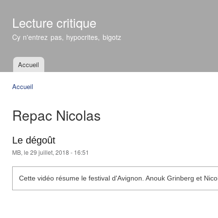
All
con
Lecture critique
prin
Cy n'entrez pas, hypocrites, bigotz
Accueil
Menu principal
Accueil
Vous êtes ici
Repac Nicolas
Le dégoût
MB
, le 29 juillet, 2018 - 16:51
Cette vidéo résume le festival d'Avignon. Anouk Grinberg et Nico