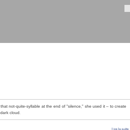
Aller au
contenu
Fo
principal
hat not-quite-syllable at the end of "silence," she used it – to create
 dark cloud.
Lire la suite