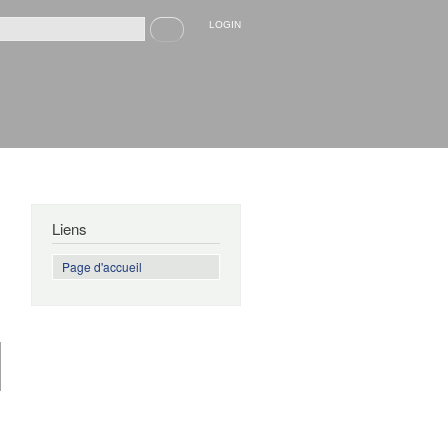
Recherche
LOGIN
rmulaire de recherche
Liens
Page d'accueil
de Les
Amnésiques