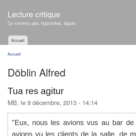
All
con
Lecture critique
prin
Cy n'entrez pas, hypocrites, bigotz
Accueil
Menu principal
Accueil
Vous êtes ici
Döblin Alfred
Tua res agitur
MB
, le 9 décembre, 2013 - 14:14
"Eux, nous les avions vus au bar d
avions vu les clients de la salle, de