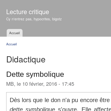
All
con
Lecture critique
prin
Cy n'entrez pas, hypocrites, bigotz
Accueil
Menu principal
Accueil
Vous êtes ici
Didactique
Dette symbolique
MB
, le 10 février, 2016 - 17:45
Dès lors que le don n'a pu encore être 
dette symbolique
s'ouvre. Elle affect