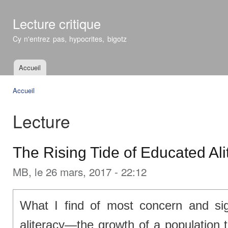
All
con
Lecture critique
prin
Cy n'entrez pas, hypocrites, bigotz
Accueil
Menu principal
Accueil
Vous êtes ici
Lecture
The Rising Tide of Educated Ali
MB
, le 26 mars, 2017 - 22:12
What I find of most concern and sign
aliteracy—the growth of a population 