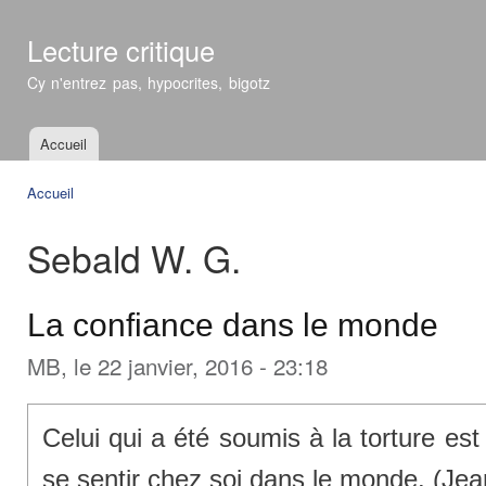
All
con
Lecture critique
prin
Cy n'entrez pas, hypocrites, bigotz
Accueil
Menu principal
Accueil
Vous êtes ici
Sebald W. G.
La confiance dans le monde
MB
, le 22 janvier, 2016 - 23:18
Celui qui a été soumis à la torture es
se sentir chez soi dans le monde. (Je